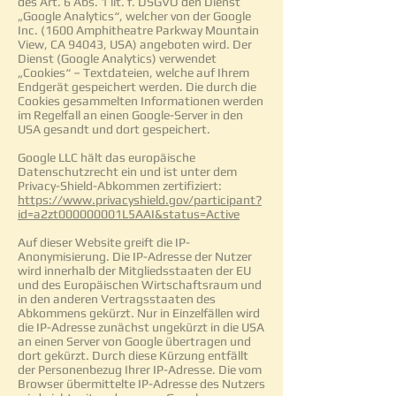
des Art. 6 Abs. 1 lit. f. DSGVO den Dienst
„Google Analytics“, welcher von der Google
Inc. (1600 Amphitheatre Parkway Mountain
View, CA 94043, USA) angeboten wird. Der
Dienst (Google Analytics) verwendet
„Cookies“ – Textdateien, welche auf Ihrem
Endgerät gespeichert werden. Die durch die
Cookies gesammelten Informationen werden
im Regelfall an einen Google-Server in den
USA gesandt und dort gespeichert.
Google LLC hält das europäische
Datenschutzrecht ein und ist unter dem
Privacy-Shield-Abkommen zertifiziert:
https://www.privacyshield.gov/participant?
id=a2zt000000001L5AAI&status=Active
Auf dieser Website greift die IP-
Anonymisierung. Die IP-Adresse der Nutzer
wird innerhalb der Mitgliedsstaaten der EU
und des Europäischen Wirtschaftsraum und
in den anderen Vertragsstaaten des
Abkommens gekürzt. Nur in Einzelfällen wird
die IP-Adresse zunächst ungekürzt in die USA
an einen Server von Google übertragen und
dort gekürzt. Durch diese Kürzung entfällt
der Personenbezug Ihrer IP-Adresse. Die vom
Browser übermittelte IP-Adresse des Nutzers